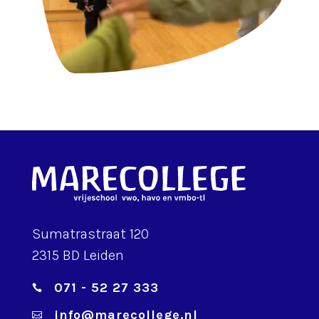
Sumatrastraat 120
2315 BD Leiden
071 - 52 27 333

info@marecollege.nl
