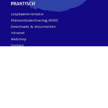
praktisch
Loopbaanoriëntatie
KlassenOuderOverleg (KOO)
Downloads & documenten
Intranet
Webshop
Contact
over ons
Onze visie & missie
Ons team
Werken bij Marecollege