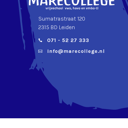
Sumatrastraat 120
2315 BD Leiden
071 - 52 27 333

info@marecollege.nl

Gerealiseerd door
Projectie