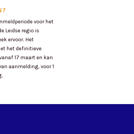
n?
aanmeldperiode voor het
e Leidse regio is
eek ervoor. Het
t het definitieve
 vanaf 17 maart en kan
van aanmelding, voor 1
g.