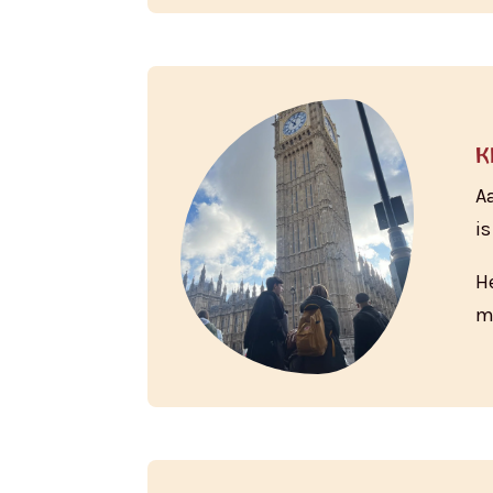
k
A
i
H
m