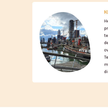
k
H
pr
t
d
o
T
m
d