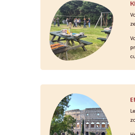
k
V
z
V
p
c
e
L
z
H