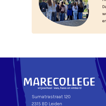
D
w
e
Sumatrastraat 120
2315 BD Leiden