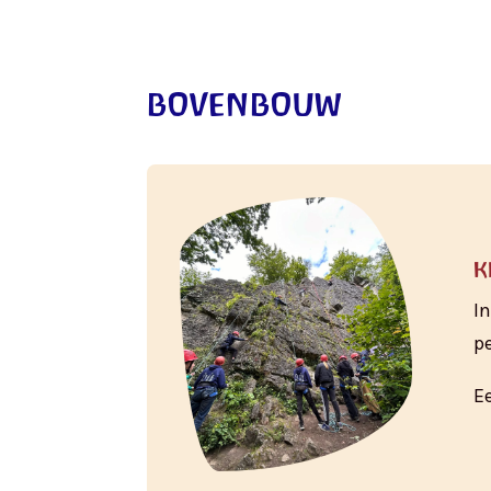
bovenbouw
k
I
p
E