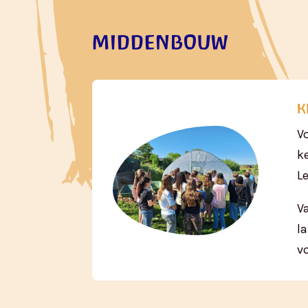
middenbouw
k
V
k
L
V
l
v