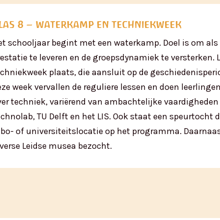
las 8 – waterkamp en techniekweek
et schooljaar begint met een waterkamp. Doel is om als
estatie te leveren en de groepsdynamiek te versterken. La
echniekweek plaats, die aansluit op de geschiedenisperiod
eze week vervallen de reguliere lessen en doen leerling
ver techniek, variërend van ambachtelijke vaardigheden 
echnolab, TU Delft en het LIS. Ook staat een speurtocht 
bo- of universiteitslocatie op het programma. Daarnaas
iverse Leidse musea bezocht.