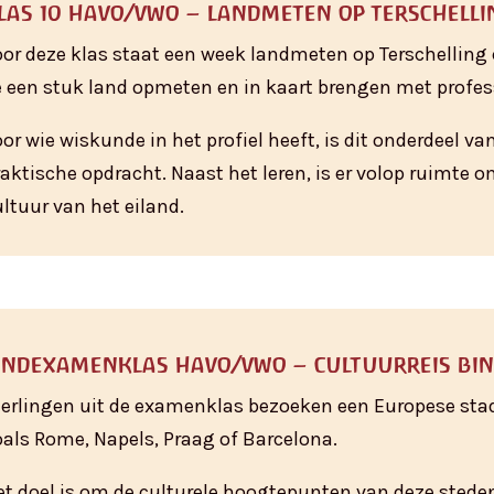
las 10 havo/vwo – landmeten op terschelli
oor deze klas staat een week landmeten op Terschelling c
e een stuk land opmeten en in kaart brengen met profes
oor wie wiskunde in het profiel heeft, is dit onderdeel 
raktische opdracht. Naast het leren, is er volop ruimte 
ultuur van het eiland.
indexamenklas havo/vwo – cultuurreis bi
eerlingen uit de examenklas bezoeken een Europese stad 
oals Rome, Napels, Praag of Barcelona.
et doel is om de culturele hoogtepunten van deze steden 