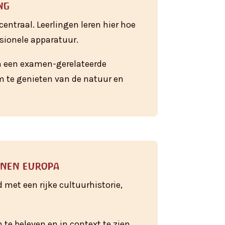
ng
entraal. Leerlingen leren hier hoe
sionele apparatuur.
van een examen-gerelateerde
om te genieten van de natuur en
nnen europa
met een rijke cultuurhistorie,
te beleven en in context te zien.