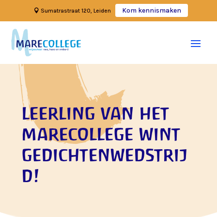
Kom kennismaken
Sumatrastraat 120, Leiden
leerling van het
marecollege wint
gedichtenwedstrij
d!