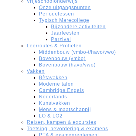
Vrijeschoolonderwijs
Onze uitgangspunten
Periodelessen
Typisch Marecollege
Bijzondere activiteiten
Jaarfeesten
Parzival
Leerroutes & Profielen
Middenbouw (vmbo-t/havo/vwo)
Bovenbouw (vmbo)
Bovenbouw (havo/vwo)
Vakken
Bètavakken
Moderne talen
Cambridge Engels
Nederlands
Kunstvakken
Mens & maatschappij
LO & LO2
Reizen, kampen & excursies
Toetsing, bevordering & examens
PTA & examenreglement