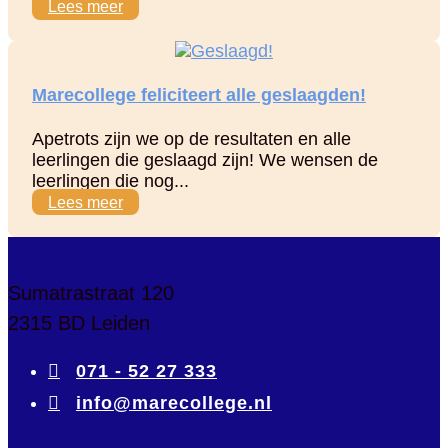
Lees meer
Marecollege feliciteert alle geslaagden!
Apetrots zijn we op de resultaten en alle
leerlingen die geslaagd zijn! We wensen de
leerlingen die nog...
Lees meer
Sumatrastraat 120
2315 BD Leiden

071 - 52 27 333

info@marecollege.nl
Groep 8