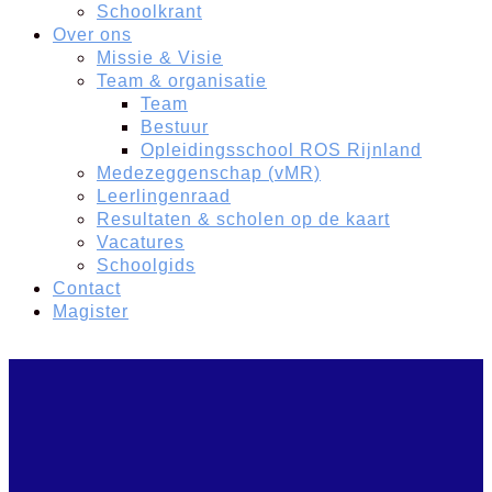
Schoolkrant
Over ons
Missie & Visie
Team & organisatie
Team
Bestuur
Opleidingsschool ROS Rijnland
Medezeggenschap (vMR)
Leerlingenraad
Resultaten & scholen op de kaart
Vacatures
Schoolgids
Contact
Magister