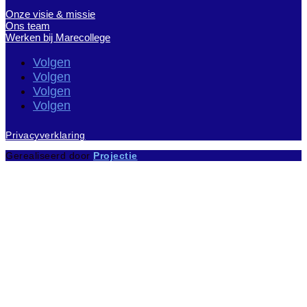
Onze visie & missie
Ons team
Werken bij Marecollege
Volgen
Volgen
Volgen
Volgen
Privacyverklaring
Gerealiseerd door
Projectie