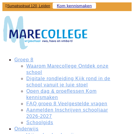
Kom kennismaken
Sumatrastraat 120, Leiden
Groep 8
Waarom Marecollege
Ontdek onze
school
Digitale rondleiding
Kijk rond in de
school vanuit je luie stoel
Open dag & proeflessen
Kom
kennismaken
FAQ groep 8
Veelgestelde vragen
Aanmelden
Inschrijven schooljaar
2026-2027
Schoolgids
Onderwijs