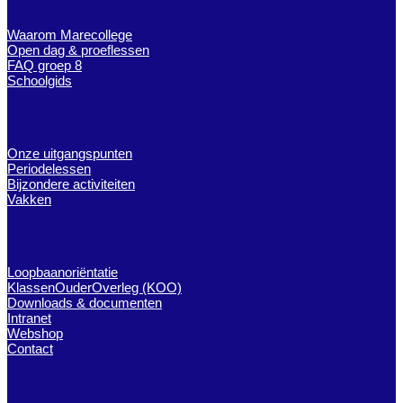
Waarom Marecollege
Open dag & proeflessen
FAQ groep 8
Schoolgids
Onderwijs
Onze uitgangspunten
Periodelessen
Bijzondere activiteiten
Vakken
Praktisch
Loopbaanoriëntatie
KlassenOuderOverleg (KOO)
Downloads & documenten
Intranet
Webshop
Contact
Over ons